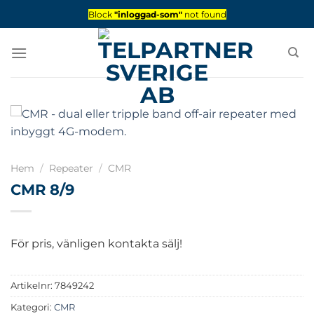
Skip
Block
"inloggad-som"
not found
to
content
Hem
/
Repeater
/
CMR
CMR 8/9
För pris, vänligen kontakta sälj!
Artikelnr:
7849242
Kategori:
CMR