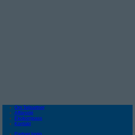
Om Telpartner
Affärsidé
Ekokompass
Kontakt
Partner login