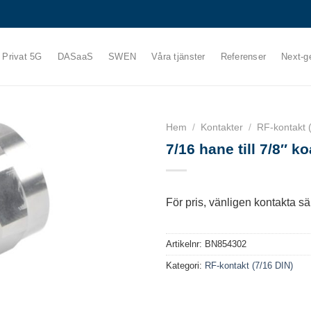
Privat 5G
DASaaS
SWEN
Våra tjänster
Referenser
Next-g
Hem
/
Kontakter
/
RF-kontakt 
7/16 hane till 7/8″ k
För pris, vänligen kontakta säl
Artikelnr:
BN854302
Kategori:
RF-kontakt (7/16 DIN)