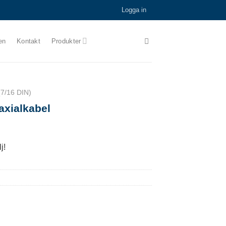
Logga in
en
Kontakt
Produkter
(7/16 DIN)
oaxialkabel
j!