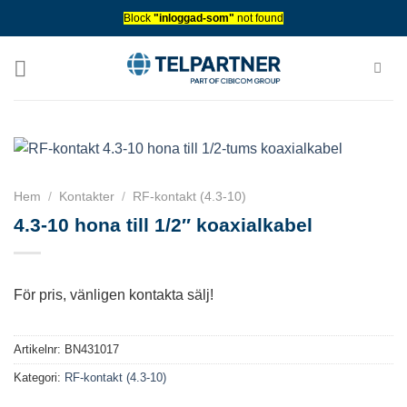
Skip
Block
"inloggad-som"
not found
to
content
Hem
/
Kontakter
/
RF-kontakt (4.3-10)
4.3-10 hona till 1/2″ koaxialkabel
För pris, vänligen kontakta sälj!
Artikelnr:
BN431017
Kategori:
RF-kontakt (4.3-10)