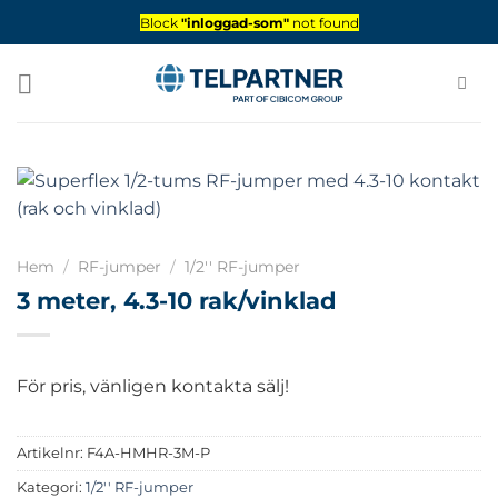
Skip
Block
"inloggad-som"
not found
to
content
Hem
/
RF-jumper
/
1/2'' RF-jumper
3 meter, 4.3-10 rak/vinklad
För pris, vänligen kontakta sälj!
Artikelnr:
F4A-HMHR-3M-P
Kategori:
1/2'' RF-jumper