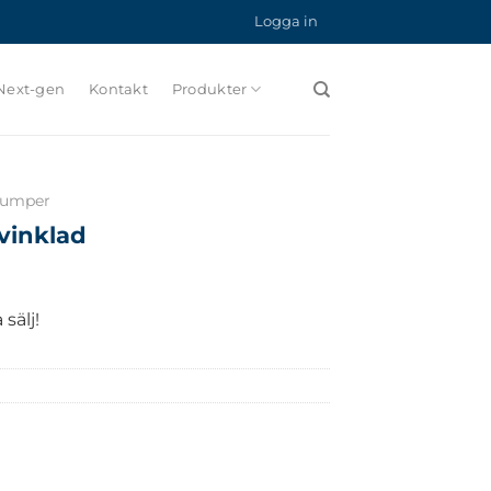
Logga in
Next-gen
Kontakt
Produkter
-jumper
/vinklad
sälj!