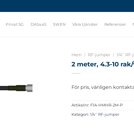
Privat 5G
DASaaS
SWEN
Våra tjänster
Referenser
Hem
/
RF-jumper
/
1/4'' RF
2 meter, 4.3-10 rak
För pris, vänligen kontakta 
Artikelnr:
F1A-HMHR-2M-P
Kategori:
1/4'' RF-jumper